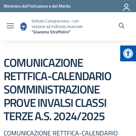
Vai ai contenuti
Vai al menu di navigazione
Vai al footer
Ministero dell'Istruzione e del Merito
Istituto Comprensivo - con
sezione ad indirizzo musicale
"Giacomo Stroffolini"
Apr
COMUNICAZIONE
RETTFICA-CALENDARIO
SOMMINISTRAZIONE
PROVE INVALSI CLASSI
TERZE A.S. 2024/2025
COMUNICAZIONE RETTFICA-CALENDARIO