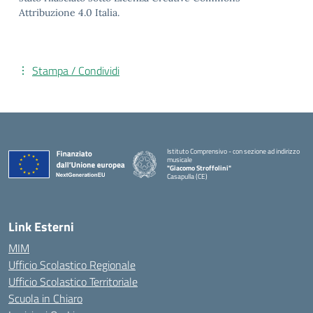
Attribuzione 4.0 Italia.
Stampa / Condividi
Istituto Comprensivo - con sezione ad indirizzo
musicale
"Giacomo Stroffolini"
Casapulla (CE)
— Visita la pagina iniziale della scuola
Link Esterni
MIM
Ufficio Scolastico Regionale
Ufficio Scolastico Territoriale
Scuola in Chiaro