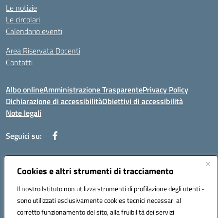
Le notizie
Le circolari
Calendario eventi
Area Riservata Docenti
Contatti
Albo online
Amministrazione Trasparente
Privacy Policy
Dichiarazione di accessibilità
Obiettivi di accessibilità
Note legali
Seguici su:
Indirizzo:
Cookies e altri strumenti di tracciamento
Via Rimembranza,33 – 81020 Casapulla (CE)
Centralino:
0823467754
Email:
ceic82800v@istruzione.it
Il nostro Istituto non utilizza strumenti di profilazione degli utenti -
Posta elettronica certificata (PEC):
ceic82800v@pec.istruzione.it
sono utilizzati esclusivamente cookies tecnici necessari al
Codice fiscale: 94007130613
corretto funzionamento del sito, alla fruibilità dei servizi