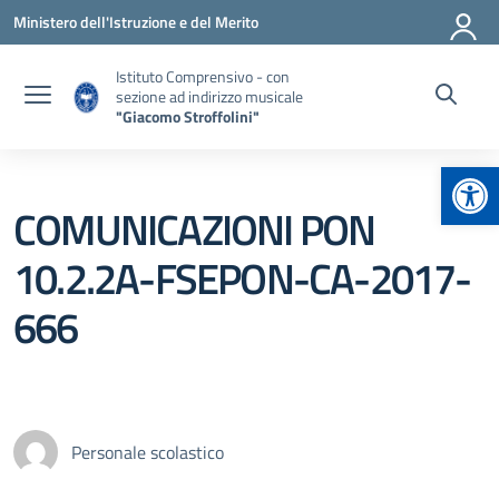
Vai ai contenuti
Vai al menu di navigazione
Vai al footer
Ministero dell'Istruzione e del Merito
Istituto Comprensivo - con
sezione ad indirizzo musicale
"Giacomo Stroffolini"
Apr
COMUNICAZIONI PON
10.2.2A-FSEPON-CA-2017-
666
Personale scolastico