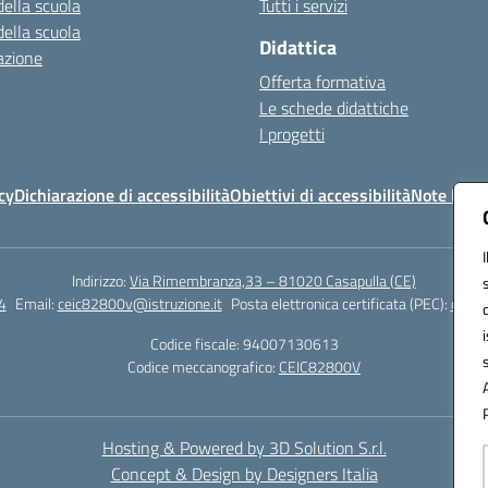
della scuola
Tutti i servizi
della scuola
Didattica
azione
Offerta formativa
Le schede didattiche
I progetti
cy
Dichiarazione di accessibilità
Obiettivi di accessibilità
Note legal
Indirizzo:
Via Rimembranza,33 – 81020 Casapulla (CE)
4
Email:
ceic82800v@istruzione.it
Posta elettronica certificata (PEC):
ceic8
Codice fiscale: 94007130613
Codice meccanografico:
CEIC82800V
Hosting & Powered by 3D Solution S.r.l.
Concept & Design by Designers Italia