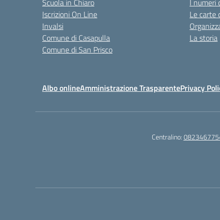
Scuola in Chiaro
I numeri 
Iscrizioni On Line
Le carte 
Invalsi
Organizz
Comune di Casapulla
La storia
Comune di San Prisco
Albo online
Amministrazione Trasparente
Privacy Poli
Centralino:
082346775