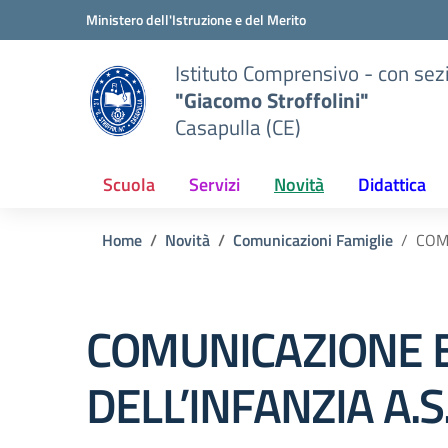
Vai ai contenuti
Vai al menu di navigazione
Vai al footer
Ministero dell'Istruzione e del Merito
Istituto Comprensivo - con sez
"Giacomo Stroffolini"
Casapulla (CE)
Scuola
Servizi
Novità
Didattica
Home
Novità
Comunicazioni Famiglie
COM
COMUNICAZIONE E
DELL’INFANZIA A.