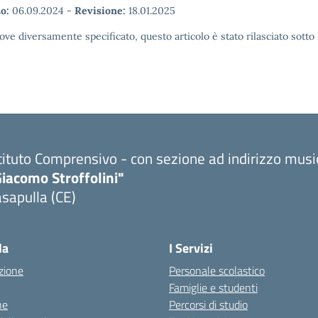
o:
06.09.2024
-
Revisione:
18.01.2025
ove diversamente specificato, questo articolo è stato rilasciato sott
tituto Comprensivo - con sezione ad indirizzo musi
iacomo Stroffolini"
sapulla (CE)
Visita la pagina iniziale della scuola
la
I Servizi
zione
Personale scolastico
Famiglie e studenti
ne
Percorsi di studio