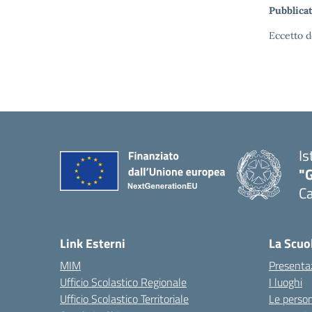
Pubblicat
Eccetto d
Is
"G
Ca
— 
Link Esterni
La Scuo
MIM
Presenta
Ufficio Scolastico Regionale
I luoghi
Ufficio Scolastico Territoriale
Le perso