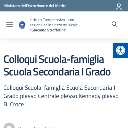
Vai ai contenuti
Vai al menu di navigazione
Vai al footer
Ministero dell'Istruzione e del Merito
Istituto Comprensivo - con
sezione ad indirizzo musicale
"Giacomo Stroffolini"
Apr
Colloqui Scuola-famiglia
Scuola Secondaria I Grado
Colloqui Scuola-famiglia Scuola Secondaria I
Grado plesso Centrale plesso Kennedy plesso
B. Croce