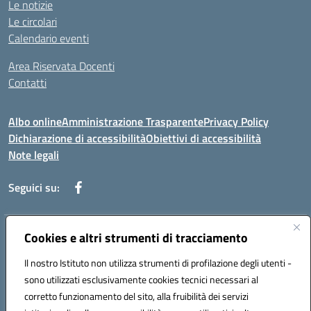
Le notizie
Le circolari
Calendario eventi
Area Riservata Docenti
Contatti
Albo online
Amministrazione Trasparente
Privacy Policy
Dichiarazione di accessibilità
Obiettivi di accessibilità
Note legali
Seguici su:
Indirizzo:
Cookies e altri strumenti di tracciamento
Via Rimembranza,33 – 81020 Casapulla (CE)
Centralino:
0823467754
Email:
ceic82800v@istruzione.it
Il nostro Istituto non utilizza strumenti di profilazione degli utenti -
Posta elettronica certificata (PEC):
ceic82800v@pec.istruzione.it
sono utilizzati esclusivamente cookies tecnici necessari al
Codice fiscale: 94007130613
corretto funzionamento del sito, alla fruibilità dei servizi
Codice meccanografico:
CEIC82800V