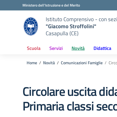
Vai ai contenuti
Vai al menu di navigazione
Vai al footer
Ministero dell'Istruzione e del Merito
Istituto Comprensivo - con sez
"Giacomo Stroffolini"
Casapulla (CE)
Scuola
Servizi
Novità
Didattica
Home
Novità
Comunicazioni Famiglie
Circ
Circolare uscita di
Primaria classi se