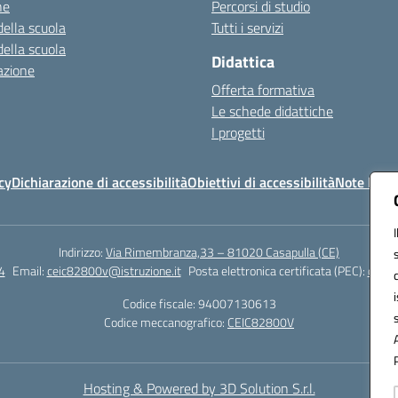
ne
Percorsi di studio
della scuola
Tutti i servizi
della scuola
Didattica
azione
Offerta formativa
Le schede didattiche
I progetti
cy
Dichiarazione di accessibilità
Obiettivi di accessibilità
Note legal
Indirizzo:
Via Rimembranza,33 – 81020 Casapulla (CE)
4
Email:
ceic82800v@istruzione.it
Posta elettronica certificata (PEC):
ceic8
Codice fiscale: 94007130613
Codice meccanografico:
CEIC82800V
Hosting & Powered by 3D Solution S.r.l.