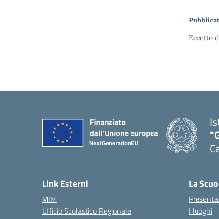
Pubblicat
Eccetto d
Is
"G
Ca
— 
Link Esterni
La Scuo
MIM
Presenta
Ufficio Scolastico Regionale
I luoghi