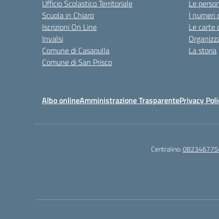
Ufficio Scolastico Territoriale
Le perso
Scuola in Chiaro
I numeri 
Iscrizioni On Line
Le carte 
Invalsi
Organizz
Comune di Casapulla
La storia
Comune di San Prisco
Albo online
Amministrazione Trasparente
Privacy Poli
Centralino:
082346775