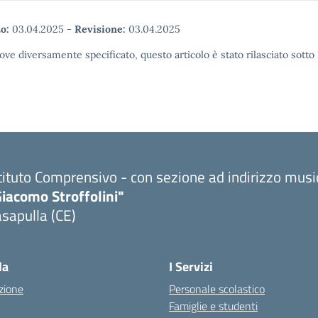
o:
03.04.2025
-
Revisione:
03.04.2025
ove diversamente specificato, questo articolo è stato rilasciato sott
tituto Comprensivo - con sezione ad indirizzo musi
iacomo Stroffolini"
sapulla (CE)
Visita la pagina iniziale della scuola
la
I Servizi
zione
Personale scolastico
Famiglie e studenti