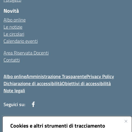
Novità
Albo online
Le notizie
Le circolari
Calendario eventi
Area Riservata Docenti
Contatti
Albo online
Amministrazione Trasparente
Privacy Policy
Dichiarazione di accessibilità
Obiettivi di accessibilità
Note legali
Seguici su:
Indirizzo:
Cookies e altri strumenti di tracciamento
Via Rimembranza,33 – 81020 Casapulla (CE)
Centralino:
0823467754
Email:
ceic82800v@istruzione.it