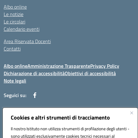
Albo online
Le notizie
Le circolari
Calendario eventi
Area Riservata Docenti
Contatti
Albo online
Amministrazione Trasparente
Privacy Policy
Dichiarazione di accessibilità
Obiettivi di accessibilità
Note legali
Seguici su:
Indirizzo:
Cookies e altri strumenti di tracciamento
Via Rimembranza,33 – 81020 Casapulla (CE)
Centralino:
0823467754
Email:
ceic82800v@istruzione.it
Il nostro Istituto non utilizza strumenti di profilazione degli utenti -
Posta elettronica certificata (PEC):
ceic82800v@pec.istruzione.it
sono utilizzati esclusivamente cookies tecnici necessari al