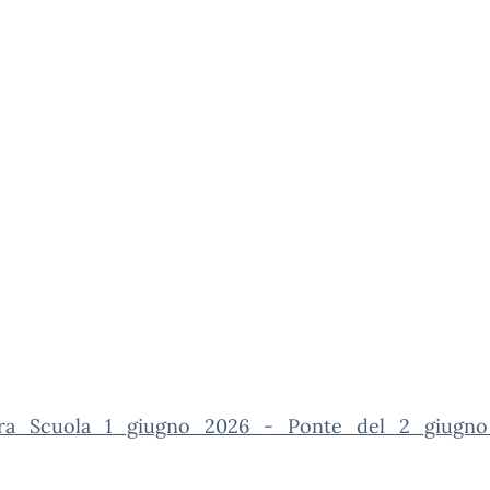
ra_Scuola_1_giugno_2026_-_Ponte_del_2_giugn