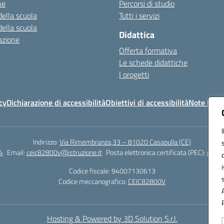
ne
Percorsi di studio
della scuola
Tutti i servizi
della scuola
Didattica
azione
Offerta formativa
Le schede didattiche
I progetti
cy
Dichiarazione di accessibilità
Obiettivi di accessibilità
Note legal
Indirizzo:
Via Rimembranza,33 – 81020 Casapulla (CE)
4
Email:
ceic82800v@istruzione.it
Posta elettronica certificata (PEC):
ceic8
Codice fiscale: 94007130613
Codice meccanografico:
CEIC82800V
Hosting & Powered by 3D Solution S.r.l.