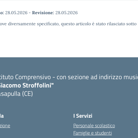
o:
28.05.2026
-
Revisione:
28.05.2026
ove diversamente specificato, questo articolo è stato rilasciato sott
tituto Comprensivo - con sezione ad indirizzo musi
iacomo Stroffolini"
sapulla (CE)
Visita la pagina iniziale della scuola
la
I Servizi
zione
Personale scolastico
Famiglie e studenti