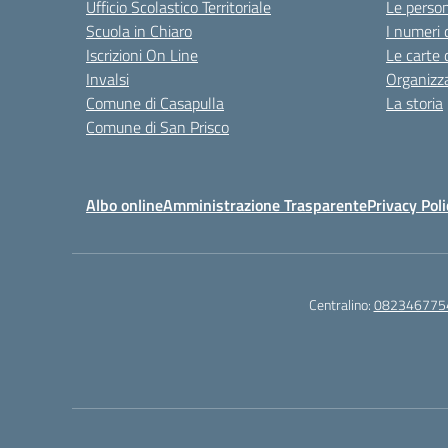
Ufficio Scolastico Territoriale
Le perso
Scuola in Chiaro
I numeri 
Iscrizioni On Line
Le carte 
Invalsi
Organizz
Comune di Casapulla
La storia
Comune di San Prisco
Albo online
Amministrazione Trasparente
Privacy Poli
Centralino:
082346775