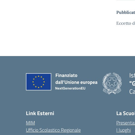
Pubblicat
Eccetto d
Is
"G
Ca
— 
Link Esterni
La Scuo
MIM
Presenta
Ufficio Scolastico Regionale
I luoghi