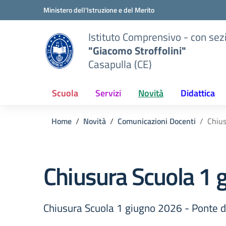
Vai ai contenuti
Vai al menu di navigazione
Vai al footer
Ministero dell'Istruzione e del Merito
Istituto Comprensivo - con sez
"Giacomo Stroffolini"
Casapulla (CE)
Scuola
Servizi
Novità
Didattica
Home
Novità
Comunicazioni Docenti
Chius
Chiusura Scuola 1 
Chiusura Scuola 1 giugno 2026 - Ponte 