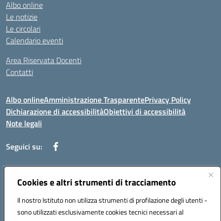
Albo online
Le notizie
Le circolari
Calendario eventi
Area Riservata Docenti
Contatti
Albo online
Amministrazione Trasparente
Privacy Policy
Dichiarazione di accessibilità
Obiettivi di accessibilità
Note legali
Seguici su:
Indirizzo:
Cookies e altri strumenti di tracciamento
Via Rimembranza,33 – 81020 Casapulla (CE)
Centralino:
0823467754
Email:
ceic82800v@istruzione.it
Il nostro Istituto non utilizza strumenti di profilazione degli utenti -
Posta elettronica certificata (PEC):
ceic82800v@pec.istruzione.it
sono utilizzati esclusivamente cookies tecnici necessari al
Codice fiscale: 94007130613