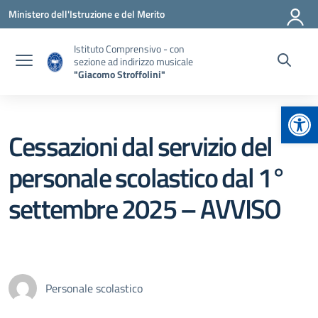
Vai ai contenuti
Vai al menu di navigazione
Vai al footer
Ministero dell'Istruzione e del Merito
Istituto Comprensivo - con
sezione ad indirizzo musicale
"Giacomo Stroffolini"
Apr
Cessazioni dal servizio del
personale scolastico dal 1°
settembre 2025 – AVVISO
Personale scolastico