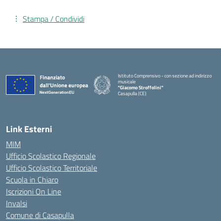
Stampa / Condividi
Istituto Comprensivo - con sezione ad indirizzo
musicale
"Giacomo Stroffolini"
Casapulla (CE)
— Visita la pagina iniziale della scuola
Link Esterni
MIM
Ufficio Scolastico Regionale
Ufficio Scolastico Territoriale
Scuola in Chiaro
Iscrizioni On Line
Invalsi
Comune di Casapulla