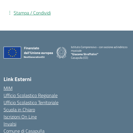
Stampa / Condividi
Istituto Comprensivo - con sezione ad indirizzo
musicale
"Giacomo Stroffolini"
Casapulla (CE)
— Visita la pagina iniziale della scuola
Link Esterni
MIM
Ufficio Scolastico Regionale
Ufficio Scolastico Territoriale
Scuola in Chiaro
Iscrizioni On Line
Invalsi
Comune di Casapulla