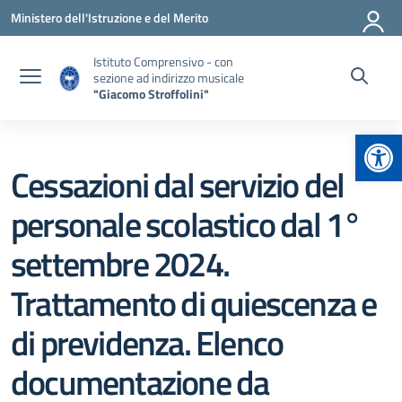
Vai ai contenuti
Vai al menu di navigazione
Vai al footer
Ministero dell'Istruzione e del Merito
Istituto Comprensivo - con
sezione ad indirizzo musicale
"Giacomo Stroffolini"
Apr
Cessazioni dal servizio del
personale scolastico dal 1°
settembre 2024.
Trattamento di quiescenza e
di previdenza. Elenco
documentazione da