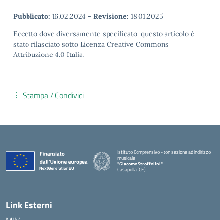
Pubblicato:
16.02.2024
-
Revisione:
18.01.2025
Eccetto dove diversamente specificato, questo articolo è
stato rilasciato sotto Licenza Creative Commons
Attribuzione 4.0 Italia.
Stampa / Condividi
Istituto Comprensivo - con sezione ad indirizzo
musicale
"Giacomo Stroffolini"
Casapulla (CE)
— Visita la pagina iniziale della scuola
Link Esterni