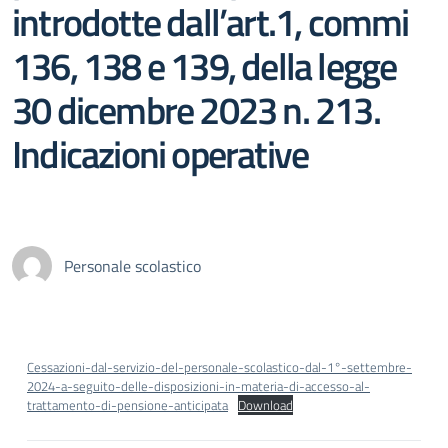
introdotte dall’art.1, commi
136, 138 e 139, della legge
30 dicembre 2023 n. 213.
Indicazioni operative
Personale scolastico
Cessazioni-dal-servizio-del-personale-scolastico-dal-1°-settembre-
2024-a-seguito-delle-disposizioni-in-materia-di-accesso-al-
trattamento-di-pensione-anticipata
Download