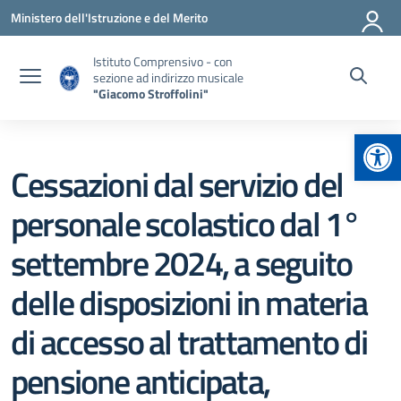
Vai ai contenuti
Vai al menu di navigazione
Vai al footer
Ministero dell'Istruzione e del Merito
Istituto Comprensivo - con
sezione ad indirizzo musicale
"Giacomo Stroffolini"
Apr
Cessazioni dal servizio del
personale scolastico dal 1°
settembre 2024, a seguito
delle disposizioni in materia
di accesso al trattamento di
pensione anticipata,