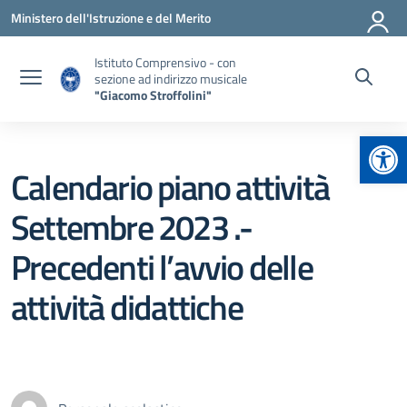
Vai ai contenuti
Vai al menu di navigazione
Vai al footer
Ministero dell'Istruzione e del Merito
Istituto Comprensivo - con
sezione ad indirizzo musicale
"Giacomo Stroffolini"
Apr
Calendario piano attività
Settembre 2023 .-
Precedenti l’avvio delle
attività didattiche