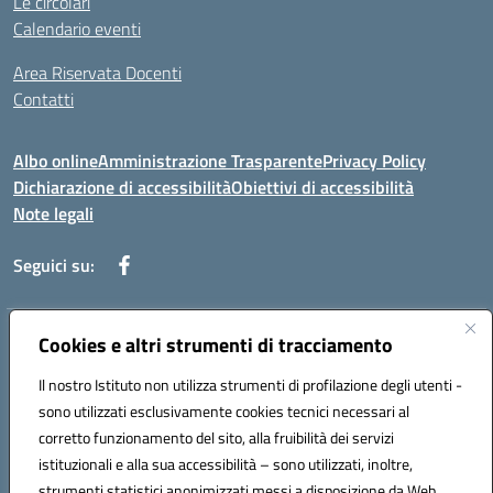
Le circolari
Calendario eventi
Area Riservata Docenti
Contatti
Albo online
Amministrazione Trasparente
Privacy Policy
Dichiarazione di accessibilità
Obiettivi di accessibilità
Note legali
Seguici su:
Indirizzo:
Cookies e altri strumenti di tracciamento
Via Rimembranza,33 – 81020 Casapulla (CE)
Centralino:
0823467754
Email:
ceic82800v@istruzione.it
Il nostro Istituto non utilizza strumenti di profilazione degli utenti -
Posta elettronica certificata (PEC):
ceic82800v@pec.istruzione.it
sono utilizzati esclusivamente cookies tecnici necessari al
Codice fiscale: 94007130613
corretto funzionamento del sito, alla fruibilità dei servizi
Codice meccanografico:
CEIC82800V
istituzionali e alla sua accessibilità – sono utilizzati, inoltre,
strumenti statistici anonimizzati messi a disposizione da Web