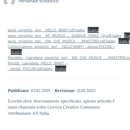
Personale scolastico
avvio_progetto_pon__HELLO_BABY!.pdf.pades
Scarica
avvio_progetto_pon__MI_MUOVO….._DUNQUE_SONO!_(2).pdf.pades
Sca
avvio_progetto_pon__MA_CHE_MUSICA_…..MAESTRO!.pdf.pades
Scarica
Comunicazione_progetto_pon__HELLO BABY! – plesso PUCCINI –
Scarica
Ripubblic._Calendario_progetto_pon__MA_CHE_MUSICA_…..MAESTRO!.pd
Ripubb._calendario_HELLO_BABY!_-
_plesso_PUCCINI.pdf.pades
Scarica
Pubblicato:
07.02.2019
-
Revisione:
21.01.2025
Eccetto dove diversamente specificato, questo articolo è
stato rilasciato sotto Licenza Creative Commons
Attribuzione 4.0 Italia.