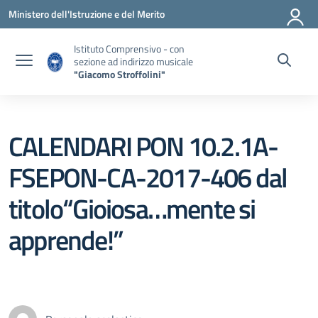
Vai ai contenuti
Vai al menu di navigazione
Vai al footer
Ministero dell'Istruzione e del Merito
Istituto Comprensivo - con
sezione ad indirizzo musicale
"Giacomo Stroffolini"
CALENDARI PON 10.2.1A-
FSEPON-CA-2017-406 dal
titolo“Gioiosa…mente si
apprende!”