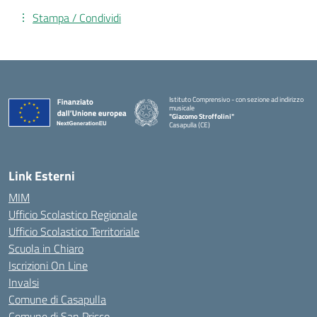
Stampa / Condividi
Istituto Comprensivo - con sezione ad indirizzo
musicale
"Giacomo Stroffolini"
Casapulla (CE)
— Visita la pagina iniziale della scuola
Link Esterni
MIM
Ufficio Scolastico Regionale
Ufficio Scolastico Territoriale
Scuola in Chiaro
Iscrizioni On Line
Invalsi
Comune di Casapulla
Comune di San Prisco