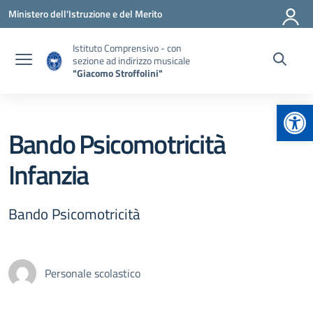
Vai ai contenuti
Vai al menu di navigazione
Vai al footer
Ministero dell'Istruzione e del Merito
Istituto Comprensivo - con
sezione ad indirizzo musicale
"Giacomo Stroffolini"
Apr
Bando Psicomotricità
Infanzia
Bando Psicomotricità
Personale scolastico