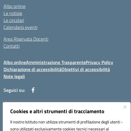
Albo online
Le notizie
Le circolari
Calendario eventi
Area Riservata Docenti
Contatti
Albo online
Amministrazione Trasparente
Privacy Policy
Dichiarazione di accessibilità
Obiettivi di accessibilità
Note legali
Seguici su:
Indirizzo:
Cookies e altri strumenti di tracciamento
Via Rimembranza,33 – 81020 Casapulla (CE)
Centralino:
0823467754
Email:
ceic82800v@istruzione.it
Il nostro Istituto non utilizza strumenti di profilazione degli utenti -
Posta elettronica certificata (PEC):
ceic82800v@pec.istruzione.it
sono utilizzati esclusivamente cookies tecnici necessari al