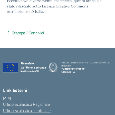
Eccetto dove diversamente specificato, questo articolo è
stato rilasciato sotto Licenza Creative Commons
Attribuzione 4.0 Italia.
Stampa / Condividi
Istituto Comprensivo - con sezione ad indirizzo
musicale
"Giacomo Stroffolini"
Casapulla (CE)
— Visita la pagina iniziale della scuola
Link Esterni
MIM
Ufficio Scolastico Regionale
Ufficio Scolastico Territoriale