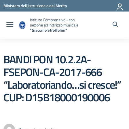
Vai ai contenuti
Vai al menu di navigazione
Vai al footer
Ministero dell'Istruzione e del Merito
Istituto Comprensivo - con
sezione ad indirizzo musicale
"Giacomo Stroffolini"
BANDI PON 10.2.2A-
FSEPON-CA-2017-666
“Laboratoriando…si cresce!”
CUP: D15B18000190006