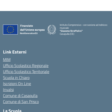
Istituto Comprensivo - con sezione ad indirizzo
musicale
"Giacomo Stroffolini"
Casapulla (CE)
— Visita la pagina iniziale della scuola
Link Esterni
MIM
Ufficio Scolastico Regionale
Ufficio Scolastico Territoriale
Scuola in Chiaro
Iscrizioni On Line
Invalsi
Comune di Casapulla
Comune di San Prisco
La Scuola