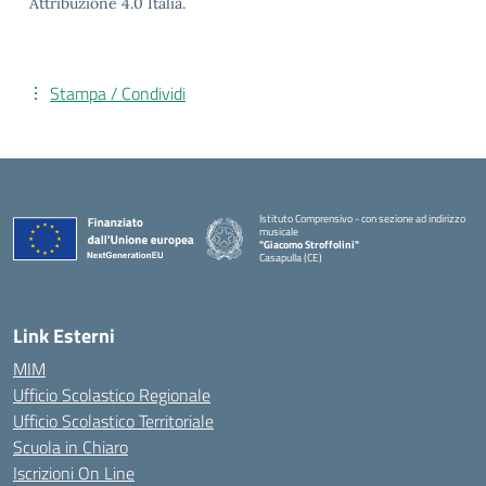
Attribuzione 4.0 Italia.
Stampa / Condividi
Istituto Comprensivo - con sezione ad indirizzo
musicale
"Giacomo Stroffolini"
Casapulla (CE)
— Visita la pagina iniziale della scuola
Link Esterni
MIM
Ufficio Scolastico Regionale
Ufficio Scolastico Territoriale
Scuola in Chiaro
Iscrizioni On Line