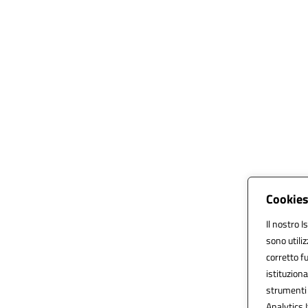
Cookies
Il nostro I
sono utili
corretto fu
istituziona
strumenti 
Analytics I