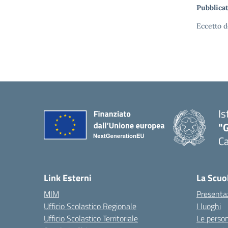
Pubblicat
Eccetto d
Is
"G
Ca
— 
Link Esterni
La Scuo
MIM
Presenta
Ufficio Scolastico Regionale
I luoghi
Ufficio Scolastico Territoriale
Le perso