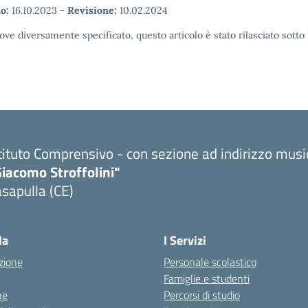
o:
16.10.2023
-
Revisione:
10.02.2024
ove diversamente specificato, questo articolo è stato rilasciato sott
tituto Comprensivo - con sezione ad indirizzo musi
iacomo Stroffolini"
sapulla (CE)
Visita la pagina iniziale della scuola
la
I Servizi
zione
Personale scolastico
Famiglie e studenti
ne
Percorsi di studio