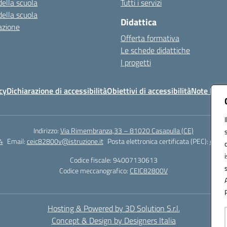
della scuola
Tutti i servizi
della scuola
Didattica
azione
Offerta formativa
Le schede didattiche
I progetti
cy
Dichiarazione di accessibilità
Obiettivi di accessibilità
Note legal
Indirizzo:
Via Rimembranza,33 – 81020 Casapulla (CE)
4
Email:
ceic82800v@istruzione.it
Posta elettronica certificata (PEC):
ceic8
Codice fiscale: 94007130613
Codice meccanografico:
CEIC82800V
Hosting & Powered by 3D Solution S.r.l.
Concept & Design by Designers Italia