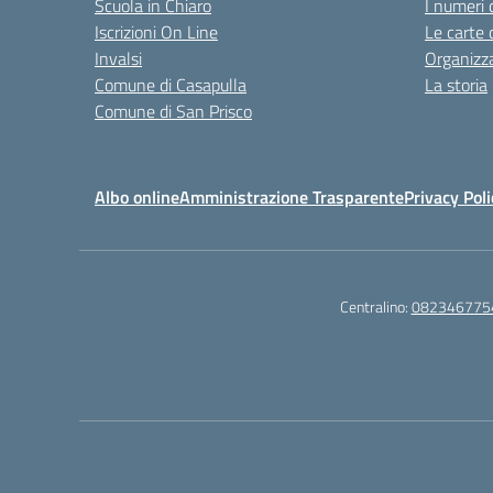
Scuola in Chiaro
I numeri 
Iscrizioni On Line
Le carte 
Invalsi
Organizz
Comune di Casapulla
La storia
Comune di San Prisco
Albo online
Amministrazione Trasparente
Privacy Poli
Centralino:
082346775