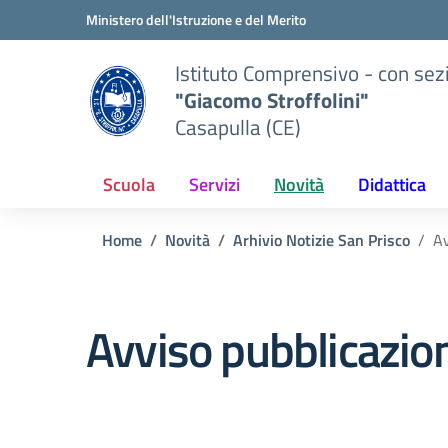
Vai ai contenuti
Vai al menu di navigazione
Vai al footer
Ministero dell'Istruzione e del Merito
Istituto Comprensivo - con sez
"Giacomo Stroffolini"
Casapulla (CE)
Scuola
Servizi
Novità
Didattica
Home
Novità
Arhivio Notizie San Prisco
Av
Avviso pubblicazio