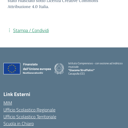
stato rilasciato sotto Licenza Creative Commons
Attribuzione 4.0 Italia.
Stampa / Condividi
Istituto Comprensivo - con sezione ad indirizzo
musicale
"Giacomo Stroffolini"
Casapulla (CE)
— Visita la pagina iniziale della scuola
Link Esterni
MIM
Ufficio Scolastico Regionale
Ufficio Scolastico Territoriale
Scuola in Chiaro