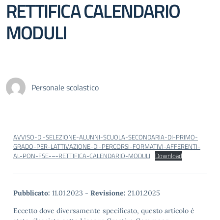
RETTIFICA CALENDARIO
MODULI
Personale scolastico
AVVISO-DI-SELEZIONE-ALUNNI-SCUOLA-SECONDARIA-DI-PRIMO-
GRADO-PER-LATTIVAZIONE-DI-PERCORSI-FORMATIVI-AFFERENTI-
AL-PON-FSE-–-RETTIFICA-CALENDARIO-MODULI
Download
Pubblicato:
11.01.2023
-
Revisione:
21.01.2025
Eccetto dove diversamente specificato, questo articolo è