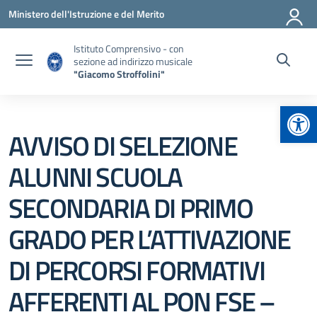
Vai ai contenuti
Vai al menu di navigazione
Vai al footer
Ministero dell'Istruzione e del Merito
Istituto Comprensivo - con
sezione ad indirizzo musicale
"Giacomo Stroffolini"
Apr
AVVISO DI SELEZIONE
ALUNNI SCUOLA
SECONDARIA DI PRIMO
GRADO PER L’ATTIVAZIONE
DI PERCORSI FORMATIVI
AFFERENTI AL PON FSE –