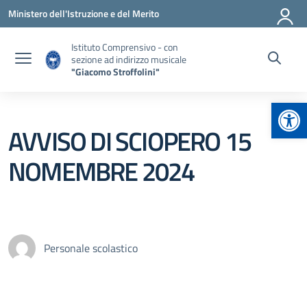
Vai ai contenuti
Vai al menu di navigazione
Vai al footer
Ministero dell'Istruzione e del Merito
Istituto Comprensivo - con
sezione ad indirizzo musicale
"Giacomo Stroffolini"
Apr
AVVISO DI SCIOPERO 15
NOMEMBRE 2024
Personale scolastico