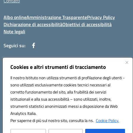
Contatti
Albo online
Amministrazione Trasparente
Privacy Policy
Dichiarazione di accessibilità
Obiettivi di accessibilità
Note legali
Seguici su:
Indirizzo:
Cookies e altri strumenti di tracciamento
Via Rimembranza,33 – 81020 Casapulla (CE)
Centralino:
0823467754
Email:
ceic82800v@istruzione.it
Il nostro Istituto non utilizza strumenti di profilazione degli utenti -
Posta elettronica certificata (PEC):
ceic82800v@pec.istruzione.it
sono utilizzati esclusivamente cookies tecnici necessari al
Codice fiscale: 94007130613
corretto funzionamento del sito, alla fruibilità dei servizi
Codice meccanografico:
CEIC82800V
istituzionali e alla sua accessibilità – sono utilizzati, inoltre,
strumenti statistici anonimizzati messi a disposizione da Web
Analytics Italia.
Hosting & Powered by 3D Solution S.r.l.
Per saperne di più sul nostro sito, consulta la ns.
Cookie Policy.
Concept & Design by Designers Italia