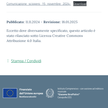
Comunicazione_sciopero_15_novembre_2024-
Download
Pubblicato:
11.11.2024
-
Revisione:
18.01.2025
Eccetto dove diversamente specificato, questo articolo è
stato rilasciato sotto Licenza Creative Commons
Attribuzione 4.0 Italia.
Stampa / Condividi
Istituto Comprensivo - con sezione ad indirizzo
musicale
"Giacomo Stroffolini"
Casapulla (CE)
— Visita la pagina iniziale della scuola