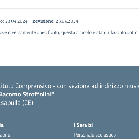
o:
23.04.2024
-
Revisione:
23.04.2024
ove diversamente specificato, questo articolo è stato rilasciato sott
tituto Comprensivo - con sezione ad indirizzo musi
iacomo Stroffolini"
sapulla (CE)
Visita la pagina iniziale della scuola
la
I Servizi
zione
Personale scolastico