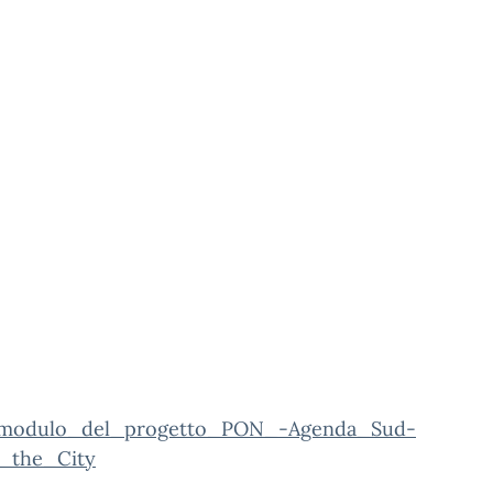
_modulo_del_progetto_PON_-Agenda_Sud-
n_the_City