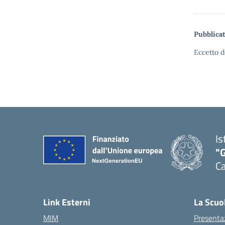
Pubblicat
Eccetto d
Is
"G
Ca
— 
Link Esterni
La Scuo
MIM
Presenta