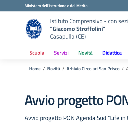
Vai ai contenuti
Vai al menu di navigazione
Vai al footer
Ministero dell'Istruzione e del Merito
Istituto Comprensivo - con sez
"Giacomo Stroffolini"
Casapulla (CE)
Scuola
Servizi
Novità
Didattica
Home
Novità
Arhivio Circolari San Prisco
A
Avvio progetto PON 
Avvio progetto PON Agenda Sud “Life in t