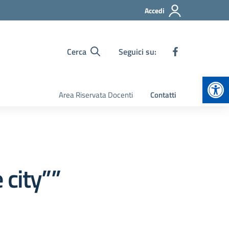
Accedi
Cerca
Seguici su:
Apr
Area Riservata Docenti
Contatti
 city””