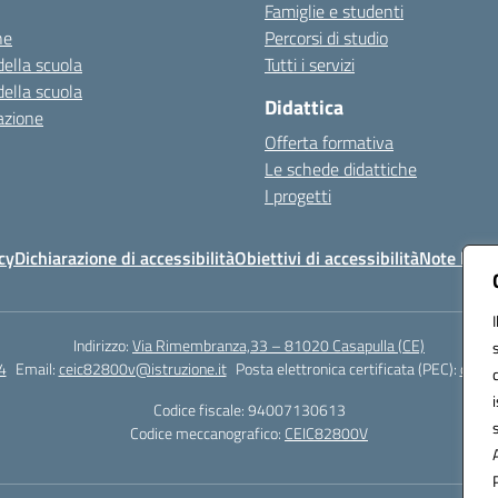
Famiglie e studenti
ne
Percorsi di studio
della scuola
Tutti i servizi
della scuola
Didattica
azione
Offerta formativa
Le schede didattiche
I progetti
cy
Dichiarazione di accessibilità
Obiettivi di accessibilità
Note legal
Indirizzo:
Via Rimembranza,33 – 81020 Casapulla (CE)
4
Email:
ceic82800v@istruzione.it
Posta elettronica certificata (PEC):
ceic8
Codice fiscale: 94007130613
Codice meccanografico:
CEIC82800V