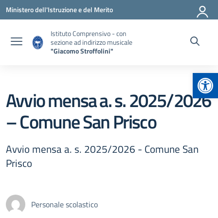
Vai ai contenuti
Vai al menu di navigazione
Vai al footer
Ministero dell'Istruzione e del Merito
Istituto Comprensivo - con
sezione ad indirizzo musicale
"Giacomo Stroffolini"
Apr
Avvio mensa a. s. 2025/2026
– Comune San Prisco
Avvio mensa a. s. 2025/2026 - Comune San
Prisco
Personale scolastico