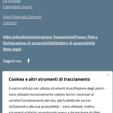
Le circolari
Calendario eventi
Area Riservata Docenti
Contatti
Albo online
Amministrazione Trasparente
Privacy Policy
Dichiarazione di accessibilità
Obiettivi di accessibilità
Note legali
Seguici su:
Indirizzo:
Cookies e altri strumenti di tracciamento
Via Rimembranza,33 – 81020 Casapulla (CE)
Centralino:
0823467754
Email:
ceic82800v@istruzione.it
Il nostro Istituto non utilizza strumenti di profilazione degli utenti -
Posta elettronica certificata (PEC):
ceic82800v@pec.istruzione.it
sono utilizzati esclusivamente cookies tecnici necessari al
Codice fiscale: 94007130613
corretto funzionamento del sito, alla fruibilità dei servizi
Codice meccanografico:
CEIC82800V
istituzionali e alla sua accessibilità – sono utilizzati, inoltre,
strumenti statistici anonimizzati messi a disposizione da Web