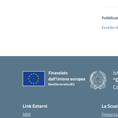
Pubblicat
Eccetto d
Is
"G
Ca
— 
Link Esterni
La Scuo
MIM
Presenta