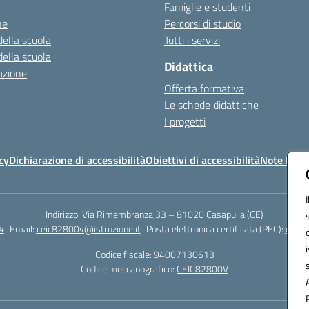
Famiglie e studenti
ne
Percorsi di studio
della scuola
Tutti i servizi
della scuola
Didattica
azione
Offerta formativa
Le schede didattiche
I progetti
cy
Dichiarazione di accessibilità
Obiettivi di accessibilità
Note legal
Indirizzo:
Via Rimembranza,33 – 81020 Casapulla (CE)
4
Email:
ceic82800v@istruzione.it
Posta elettronica certificata (PEC):
ceic8
Codice fiscale: 94007130613
Codice meccanografico:
CEIC82800V