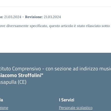
o:
21.03.2024
-
Revisione:
21.03.2024
ove diversamente specificato, questo articolo è stato rilasciato sott
tituto Comprensivo - con sezione ad indirizzo musi
iacomo Stroffolini"
sapulla (CE)
Visita la pagina iniziale della scuola
la
I Servizi
zione
Personale scolastico