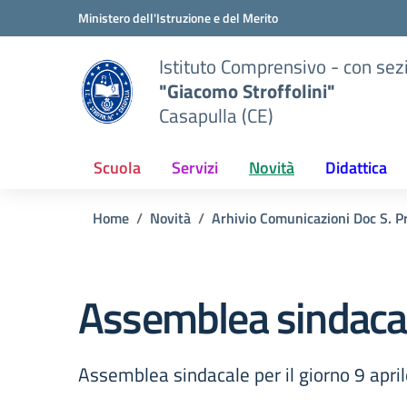
Vai ai contenuti
Vai al menu di navigazione
Vai al footer
Ministero dell'Istruzione e del Merito
Istituto Comprensivo - con sez
"Giacomo Stroffolini"
Casapulla (CE)
Scuola
Servizi
Novità
Didattica
Home
Novità
Arhivio Comunicazioni Doc S. P
Assemblea sindaca
Assemblea sindacale per il giorno 9 apri