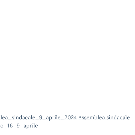
lea_sindacale_9_aprile_2024
Assemblea sindacale
tto_16_9_aprile_