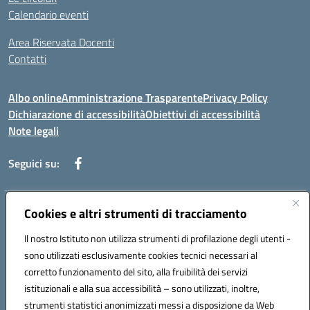
Calendario eventi
Area Riservata Docenti
Contatti
Albo online
Amministrazione Trasparente
Privacy Policy
Dichiarazione di accessibilità
Obiettivi di accessibilità
Note legali
Seguici su:
Indirizzo:
Cookies e altri strumenti di tracciamento
Via Rimembranza,33 – 81020 Casapulla (CE)
Centralino:
0823467754
Email:
ceic82800v@istruzione.it
Il nostro Istituto non utilizza strumenti di profilazione degli utenti -
Posta elettronica certificata (PEC):
ceic82800v@pec.istruzione.it
sono utilizzati esclusivamente cookies tecnici necessari al
Codice fiscale: 94007130613
corretto funzionamento del sito, alla fruibilità dei servizi
Codice meccanografico:
CEIC82800V
istituzionali e alla sua accessibilità – sono utilizzati, inoltre,
strumenti statistici anonimizzati messi a disposizione da Web