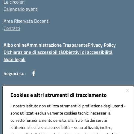
Le circolari
Calendario eventi
Area Riservata Docenti
Contatti
Albo online
Amministrazione Trasparente
Privacy Policy
Dichiarazione di accessibilità
Obiettivi di accessibilità
Note legali
Seguici su:
Indirizzo:
Cookies e altri strumenti di tracciamento
Via Rimembranza,33 – 81020 Casapulla (CE)
Centralino:
0823467754
Email:
ceic82800v@istruzione.it
Il nostro Istituto non utilizza strumenti di profilazione degli utenti -
Posta elettronica certificata (PEC):
ceic82800v@pec.istruzione.it
sono utilizzati esclusivamente cookies tecnici necessari al
Codice fiscale: 94007130613
corretto funzionamento del sito, alla fruibilità dei servizi
Codice meccanografico:
CEIC82800V
istituzionali e alla sua accessibilità – sono utilizzati, inoltre,