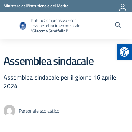
Vai ai contenuti
Vai al menu di navigazione
Vai al footer
Ministero dell'Istruzione e del Merito
Istituto Comprensivo - con
sezione ad indirizzo musicale
"Giacomo Stroffolini"
Apr
Assemblea sindacale
Assemblea sindacale per il giorno 16 aprile
2024
Personale scolastico