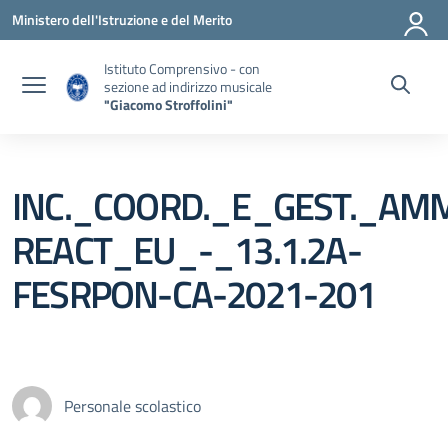
Vai ai contenuti
Vai al menu di navigazione
Vai al footer
Ministero dell'Istruzione e del Merito
Istituto Comprensivo - con
sezione ad indirizzo musicale
"Giacomo Stroffolini"
INC._COORD._E_GEST._AMM
REACT_EU_-_13.1.2A-
FESRPON-CA-2021-201
Personale scolastico