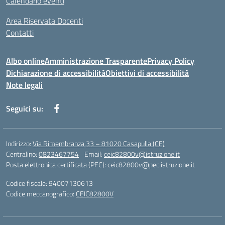
Calendario eventi
Area Riservata Docenti
Contatti
Albo online
Amministrazione Trasparente
Privacy Policy
Dichiarazione di accessibilità
Obiettivi di accessibilità
Note legali
Seguici su:
Indirizzo:
Via Rimembranza,33 – 81020 Casapulla (CE)
Centralino:
0823467754
Email:
ceic82800v@istruzione.it
Posta elettronica certificata (PEC):
ceic82800v@pec.istruzione.it
Codice fiscale: 94007130613
Codice meccanografico:
CEIC82800V