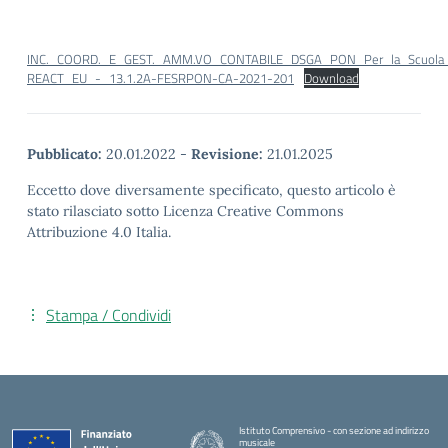
INC._COORD._E_GEST._AMM.VO_CONTABILE_DSGA_PON_Per_la_Scuola
REACT_EU_-_13.1.2A-FESRPON-CA-2021-201
Download
Pubblicato:
20.01.2022
-
Revisione:
21.01.2025
Eccetto dove diversamente specificato, questo articolo è
stato rilasciato sotto Licenza Creative Commons
Attribuzione 4.0 Italia.
Stampa / Condividi
Istituto Comprensivo - con sezione ad indirizzo
musicale